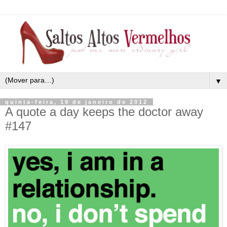
▼
quinta-feira, 19 de janeiro de 2012
A quote a day keeps the doctor away
#147