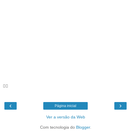
🦸‍♀️
‹
›
Página inicial
Ver a versão da Web
Com tecnologia do
Blogger
.