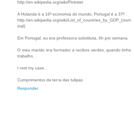
http://en.wikipedia.org/wiki/Pinkster
A Holanda é a 16ª economia do mundo, Portugal é a 37ª.
http://en.wikipedia.org/wiki/List_of_countries_by_GDP_(nom
inal)
Em Portugal, eu era professora substituta, 6h por semana.
O meu marido era formador a recibos verdes, quando tinha
trabalho...
I rest my case...
Cumprimentos da terra das tulipas
Responder