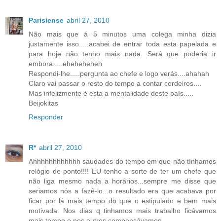
Parisiense
abril 27, 2010
Não mais que á 5 minutos uma colega minha dizia
justamente isso.....acabei de entrar toda esta papelada e
para hoje não tenho mais nada. Será que poderia ir
embora.....eheheheheh
Respondi-lhe.....pergunta ao chefe e logo verás....ahahah
Claro vai passar o resto do tempo a contar cordeiros....
Mas infelizmente é esta a mentalidade deste país.....
Beijokitas
Responder
R*
abril 27, 2010
Ahhhhhhhhhhhh saudades do tempo em que não tínhamos
relógio de ponto!!!! EU tenho a sorte de ter um chefe que
não liga mesmo nada a horários...sempre me disse que
seriamos nós a fazê-lo...o resultado era que acabava por
ficar por lá mais tempo do que o estipulado e bem mais
motivada. Nos dias q tinhamos mais trabalho ficávamos
mais tempo e nos outros compensávamos.